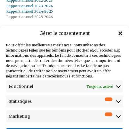
Rapport annuel 2022-2023
Rapport annuel 2023-2024
Rapport annuel 2024-2025
Rapport annuel 2025-2026
Gérer le consentement
Inscrivez-vous à
notre infolettre
Pour offrir les meilleures expériences, nous utilisons des
technologies telles que les témoins pour stocker et/ou accéder aux
informations des appareils. Le fait de consentir à ces technologies
nous permettra de traiter des données telles que le comportement
de navigation ou les ID uniques sur ce site. Le fait de ne pas
consentir ou de retirer son consentement peut avoir un effet
Courriel
négatif sur certaines caractéristiques et fonctions.
Prénom
Fonctionnel
Toujours activé
Nom
Statistiques
Statistiq
Entreprise
Poste
Marketing
Marketi