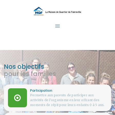
ACCUEIL
À PROPOS DE NOUS
LA MAISON DE QUARTIER DE FABREVILLE
Une Maison au Service de La Communauté
FAMILLE
PETITE ENFANCE
ADOS
SECTEUR ALIMENTAIRE
CALENDRIER
Nos objectifs
CONTACTS
pour les familles
Participation
Permettre aux parents de participer aux
activités de l’organisme en leur offrant des
moments de répit pour leurs enfants 0 à 5 ans.