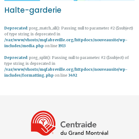
Halte-garderie
Deprecated
: preg_match_all(): Passing null to parameter #2 ($subject)
of type string is deprecated in
/var/www/vhosts/mqfabreville.org/httpdocs/nouveausite/wp-
includes/media.php
on line
1913
Deprecated
: preg_split(): Passing null to parameter #2 ($subject) of
type string is deprecated in
/var/www/vhosts/mqfabreville.org/httpdocs/nouveausite/wp-
includes/formatting.php
on line
3492