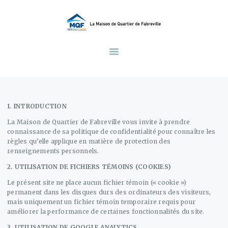
ACCUEIL
À PROPOS DE NOUS
LA MAISON DE QUARTIER DE FABREVILLE
Une Maison au Service de La Communauté
FAMILLE
PETITE ENFANCE
ADOS
SECTEUR ALIMENTAIRE
1. INTRODUCTION
CALENDRIER
La Maison de Quartier de Fabreville vous invite à prendre
connaissance de sa politique de confidentialité pour connaître les
CONTACTS
règles qu’elle applique en matière de protection des
renseignements personnels.
2. UTILISATION DE FICHIERS TÉMOINS (COOKIES)
Le présent site ne place aucun fichier témoin (« cookie »)
permanent dans les disques durs des ordinateurs des visiteurs,
mais uniquement un fichier témoin temporaire requis pour
améliorer la performance de certaines fonctionnalités du site.
3. UTILISATION DE GOOGLE ANALYTICS