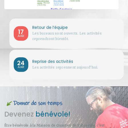
Retour de l’équipe
17
Les bureaux sont ouverts. Les activités
Août
reprendront bientôt.
24
Reprise des activités
Les activités reprennent aujourd’hui.
Août
Devenez
bénévole!
Être bénévole à la Maison de Quartier de Fabreville, c’est