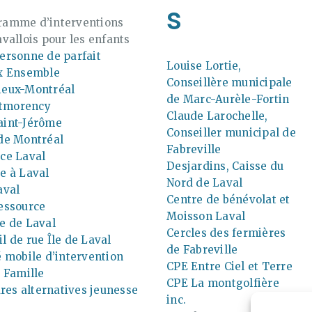
s
ramme d’interventions
avallois pour les enfants
ersonne de parfait
Louise Lortie,
ux Ensemble
Conseillère municipale
ieux-Montréal
de Marc-Aurèle-Fortin
tmorency
Claude Larochelle,
aint-Jérôme
Conseiller municipal de
 de Montréal
Fabreville
ce Laval
Desjardins, Caisse du
e à Laval
Nord de Laval
aval
Centre de bénévolat et
essource
Moisson Laval
e de Laval
Cercles des fermières
l de rue Île de Laval
de Fabreville
é mobile d’intervention
CPE Entre Ciel et Terre
a Famille
CPE La montgolfière
es alternatives jeunesse
inc.