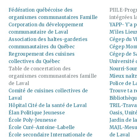
Fédération québécoise des
PIILE-Prog
organismes communautaires Famille
intégrées l
Corporation du développement
YAPP- Y’a p
communautaire de Laval
M’iles Lie
Association des haltes-garderies
Cégep du V
communautaires du Québec
Cégep Mon
Regroupement des cuisines
Cégep de S
collectives du Québec
Université
Table de concertation des
Nourri-Sour
organismes communautaires famille
Mieux naîtr
de Laval
Police de L
Comité de cuisines collectives de
Trouve ta r
Laval
Bibliothèqu
Hôpital Cité de la santé de Laval
TRIL-Travai
Élan Politique Jeunesse
Oasis, Unit
École Poly-Jeunesse
Jardin de l
École Curé-Antoine-Labelle
MAJL-Mesur
École secondaire Internationale de
de Laval