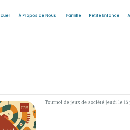
ACCUEIL
cueil
À Propos de Nous
Famille
Petite Enfance
À PROPOS DE NOUS
A MAISON DE QUARTIER DE FABREVIL
Une Maison au Service de La Communauté
FAMILLE
PETITE ENFANCE
ADOS
SECTEUR ALIMENTAIRE
CALENDRIER
Tournoi de jeux de société jeudi le 16 
CONTACTS