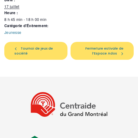
17 juillet
Heure :
8 h 45 min - 18 h 00 min
Catégorie d’Évènement:
Jeunesse
Tournoi de jeux de
Fermeture estivale de
société
l’Espace Ados