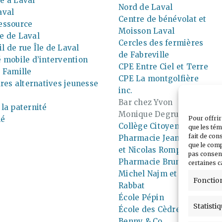
e à Laval
Nord de Laval
aval
Centre de bénévolat et
essource
Moisson Laval
e de Laval
Cercles des fermières
l de rue Île de Laval
de Fabreville
é mobile d’intervention
CPE Entre Ciel et Terre
a Famille
CPE La montgolfière
es alternatives jeunesse
inc.
Bar chez Yvon
 la paternité
Monique Degruchy
lé
Pour offrir
Collège Citoyen
que les tém
fait de con
Pharmacie Jean-Coutu
que le comp
et Nicolas Rompré
pas consent
Pharmacie Brunet,
certaines c
Michel Najm et Marc
Fonctio
Rabbat
École Pépin
Statisti
École des Cèdres
Benny & Co.