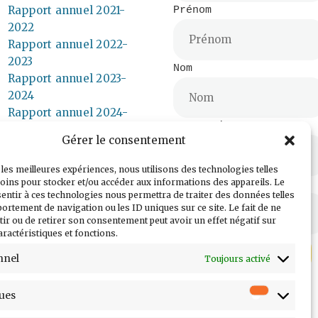
Rapport annuel 2021-
Prénom
2022
Rapport annuel 2022-
2023
Nom
Rapport annuel 2023-
2024
Rapport annuel 2024-
Entreprise
2025
Gérer le consentement
Rapport annuel 2025-
2026
 les meilleures expériences, nous utilisons des technologies telles
oins pour stocker et/ou accéder aux informations des appareils. Le
Poste
sentir à ces technologies nous permettra de traiter des données telles
ortement de navigation ou les ID uniques sur ce site. Le fait de ne
ir ou de retirer son consentement peut avoir un effet négatif sur
aractéristiques et fonctions.
nnel
Toujours activé
ques
Statisti