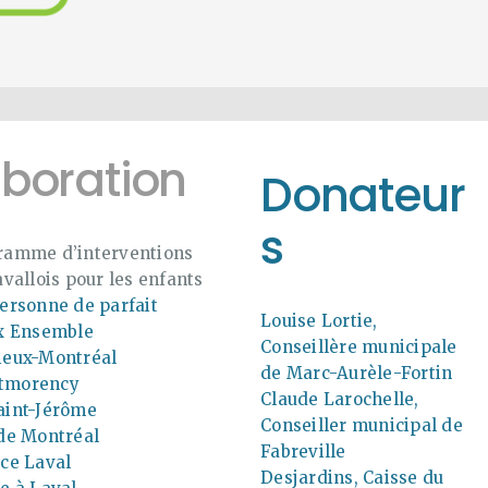
aboration
Donateur
s
ramme d’interventions
avallois pour les enfants
ersonne de parfait
Louise Lortie,
ux Ensemble
Conseillère municipale
ieux-Montréal
de Marc-Aurèle-Fortin
tmorency
Claude Larochelle,
aint-Jérôme
Conseiller municipal de
 de Montréal
Fabreville
ce Laval
Desjardins, Caisse du