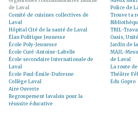
organismes communautaires famille
Mieux naîtr
de Laval
Police de L
Comité de cuisines collectives de
Trouve ta r
Laval
Bibliothèqu
Hôpital Cité de la santé de Laval
TRIL-Travai
Élan Politique Jeunesse
Oasis, Unit
École Poly-Jeunesse
Jardin de l
École Curé-Antoine-Labelle
MAJL-Mesur
École secondaire Internationale de
de Laval
Laval
La route de
École Paul-Émile-Dufresne
Théâtre Fê
Collège Laval
Edu Gopro
Aire Ouverte
Regroupement lavalois pour la
réussite éducative