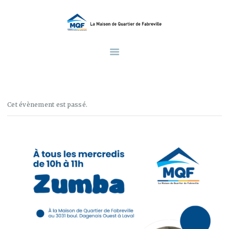
ACCUEIL
À PROPOS DE NOUS
LA MAISON DE QUARTIER DE FABREVILLE
Une Maison au Service de La Communauté
FAMILLE
PETITE ENFANCE
ADOS
SECTEUR ALIMENTAIRE
Cet évènement est passé.
CALENDRIER
CONTACTS