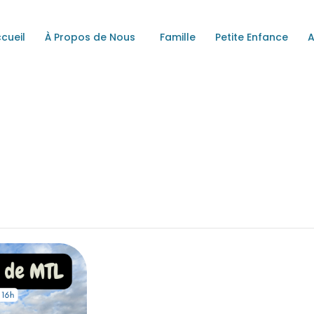
ACCUEIL
cueil
À Propos de Nous
Famille
Petite Enfance
À PROPOS DE NOUS
A MAISON DE QUARTIER DE FABREVIL
Une Maison au Service de La Communauté
FAMILLE
PETITE ENFANCE
ADOS
SECTEUR ALIMENTAIRE
CALENDRIER
CONTACTS