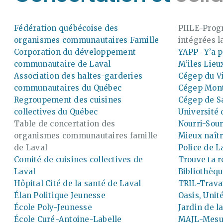
Fédération québécoise des
PIILE-Prog
organismes communautaires Famille
intégrées l
Corporation du développement
YAPP- Y’a p
communautaire de Laval
M’iles Lie
Association des haltes-garderies
Cégep du V
communautaires du Québec
Cégep Mon
Regroupement des cuisines
Cégep de S
collectives du Québec
Université
Table de concertation des
Nourri-Sour
organismes communautaires famille
Mieux naîtr
de Laval
Police de L
Comité de cuisines collectives de
Trouve ta r
Laval
Bibliothèqu
Hôpital Cité de la santé de Laval
TRIL-Travai
Élan Politique Jeunesse
Oasis, Unit
École Poly-Jeunesse
Jardin de l
École Curé-Antoine-Labelle
MAJL-Mesur