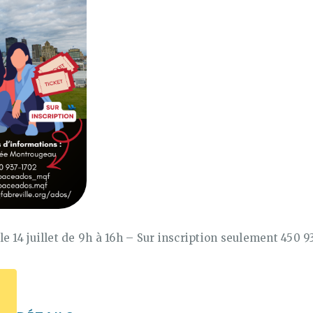
e 14 juillet de 9h à 16h – Sur inscription seulement 450 9