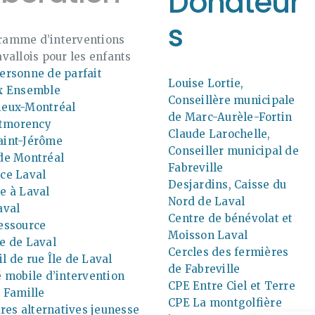
Donateur
s
ramme d’interventions
avallois pour les enfants
ersonne de parfait
Louise Lortie,
ux Ensemble
Conseillère municipale
ieux-Montréal
de Marc-Aurèle-Fortin
tmorency
Claude Larochelle,
aint-Jérôme
Conseiller municipal de
 de Montréal
Fabreville
ce Laval
Desjardins, Caisse du
e à Laval
Nord de Laval
aval
Centre de bénévolat et
essource
Moisson Laval
e de Laval
Cercles des fermières
l de rue Île de Laval
de Fabreville
é mobile d’intervention
CPE Entre Ciel et Terre
a Famille
CPE La montgolfière
es alternatives jeunesse